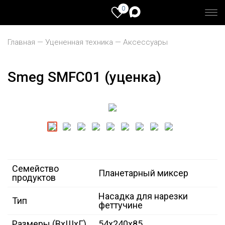
0
Главная
Уцененная техника
Аксессуары
Smeg SMFC01 (уценка)
Семейство
Планетарный миксер
продуктов
Насадка для нарезки
Тип
феттучине
Размеры (ВxШxГ)
54x240x85