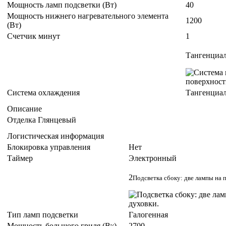
Мощность ламп подсветки (Вт)
40
Мощность нижнего нагревательного элемента
1200
(Вт)
Счетчик минут
1
Тангенциал
Система охлаждения
Тангенциал
Описание
Отделка
Глянцевый
Логистическая информация
Блокировка управления
Нет
Таймер
Электронный
2
Подсветка сбоку: две лампы на
Тип ламп подсветки
Галогенная
Мощность большого гриля (Вт)
2700