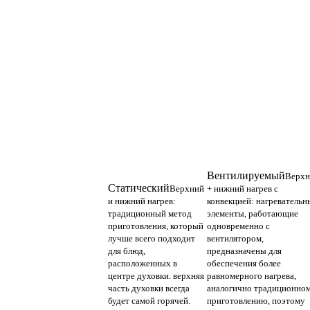
Вентилируемый
Верхн
Статический
Верхний
+ нижний нагрев с
и нижний нагрев:
конвекцией: нагревательн
традиционный метод
элементы, работающие
приготовления, который
одновременно с
лучше всего подходит
вентилятором,
для блюд,
предназначены для
расположенных в
обеспечения более
центре духовки. верхняя
равномерного нагрева,
часть духовки всегда
аналогично традиционно
будет самой горячей.
приготовлению, поэтому