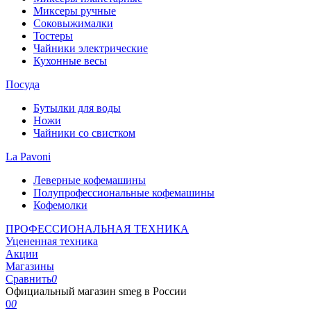
Миксеры ручные
Соковыжималки
Тостеры
Чайники электрические
Кухонные весы
Посуда
Бутылки для воды
Ножи
Чайники со свистком
La Pavoni
Леверные кофемашины
Полупрофессиональные кофемашины
Кофемолки
ПРОФЕССИОНАЛЬНАЯ ТЕХНИКА
Уцененная техника
Акции
Магазины
Сравнить
0
Официальный магазин smeg в России
0
0