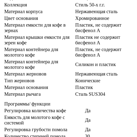
Коллекция
Стиль 50-х г.г.
Материал корпуса
Нержавеющая сталь
Цвет основания
Хромированное
Материал емкости для кофе в
Пластик, не содержит
зернах
бисфенол А
Материал крышки емкости для
Пластик не содержит
зерен кофе
бисфенол А
Материал контейнера для
Пластик, не содержит
молотого кофе
бисфенол А
Материал контейнера для
Силикон и пластик
молотого кофе
Материал жерновов
Нержавеющая сталь
Тип жерновов
Конические
Материал основания
Пластик
Материал рычага
Сталь SUS304
Программы/ функции
Регулировка количества кофе
Да
Емкость для молотого кофе с
Да
системой
Регулировка грубости помола
Да
Количество степеней помола
30