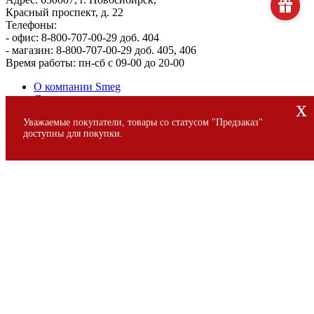
Красный проспект, д. 22
Телефоны:
- офис: 8-800-707-00-29 доб. 404
- магазин: 8-800-707-00-29 доб. 405, 406
Время работы: пн-сб с 09-00 до 20-00
О компании Smeg
Доставка и оплата
x
Уголок потребителя
Уважаемые покупатели, товары со статусом "Предзаказ"
Сервис
доступны для покупки.
© 2013 - 2026 SMEG S.p.A., Официальный магазин SMEG