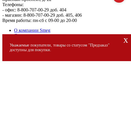
Телефоны:
- офис: 8-800-707-00-29 доб. 404
- магазин: 8-800-707-00-29 доб. 405, 406
Время работы: пн-сб с 09-00 до 20-00
О компании Smeg
Доставка и оплата
x
Уголок потребителя
Уважаемые покупатели, товары со статусом "Предзаказ"
Сервис
доступны для покупки.
© 2013 - 2026 SMEG S.p.A., Официальный магазин SMEG