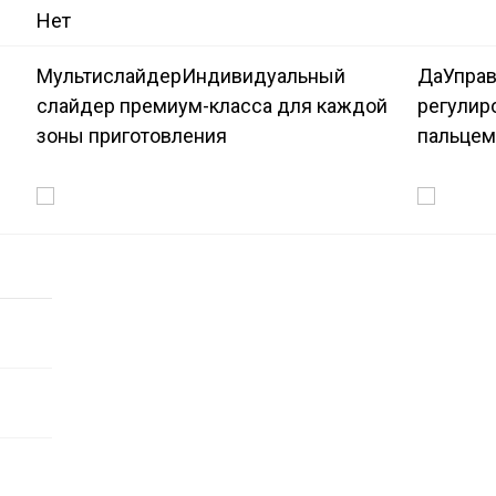
Нет
Мультислайдер
Индивидуальный
Да
Управ
слайдер премиум-класса для каждой
регулир
зоны приготовления
пальцем