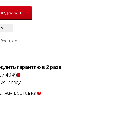
ть
збранное
длить гарантию в 2 раза
67,40
)
₽
ия 2 года
атная доставка