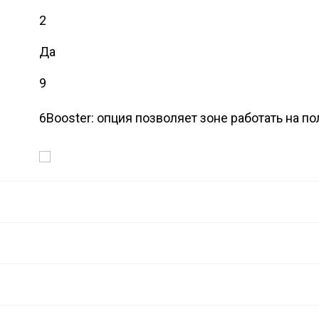
2
Да
9
6
Booster: опция позволяет зоне работать на п