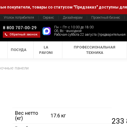
е покупатели, товары со статусом "Предзаказ" доступны для
Уголок потребителя
Сервис
Дизайнерам
Проектный бизнес
8 800 707-00-29
Пн – Пт- с 10:00 до 18:00
Сб, Вс - выходной
Обратный звонок
Рабочая суббота 22 августа (предварительная
LA
ПРОФЕССИОНАЛЬНАЯ
ПОСУДА
PAVONI
ТЕХНИКА
рочные панели
Вес нетто
17.6 кг
(кг)
233