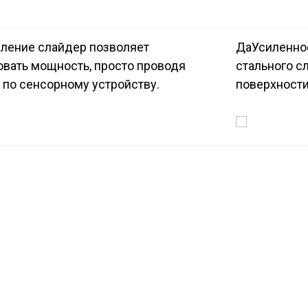
ление слайдер позволяет
Да
Усиленно
овать мощность, просто проводя
стального с
 по сенсорному устройству.
поверхности