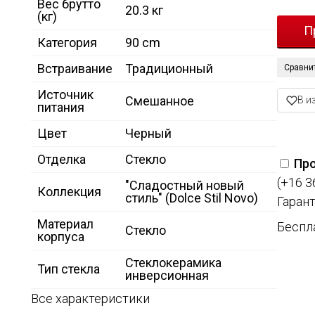
Вес брутто
20.3 кг
(кг)
Категория
90 cm
Встраивание
Традиционный
Сравни
Источник
Смешанное
В и
питания
Цвет
Черный
Отделка
Стекло
Про
(+16 3
"Сладостный новый
Коллекция
стиль" (Dolce Stil Novo)
Гарант
Материал
Беспл
Стекло
корпуса
Стеклокерамика
Тип стекла
инверсионная
Все характеристики