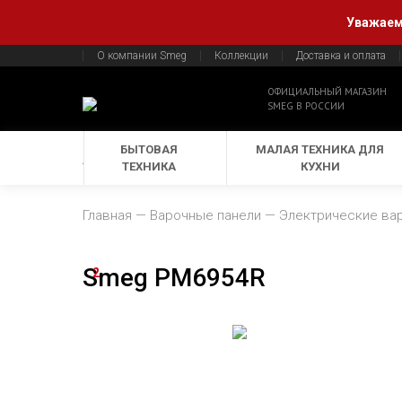
Уважаемы
О компании Smeg
Коллекции
Доставка и оплата
ОФИЦИАЛЬНЫЙ МАГАЗИН
SMEG В РОССИИ
БЫТОВАЯ
МАЛАЯ ТЕХНИКА ДЛЯ
ТЕХНИКА
КУХНИ
Главная
Варочные панели
Электрические ва
Smeg PM6954R
2