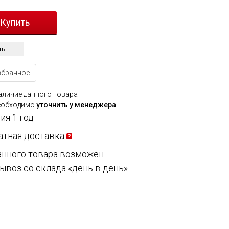
ть
збранное
аличие данного товара
еобходимо
уточнить у менеджера
ия 1 год
атная доставка
анного товара возможен
ывоз со склада «день в день»