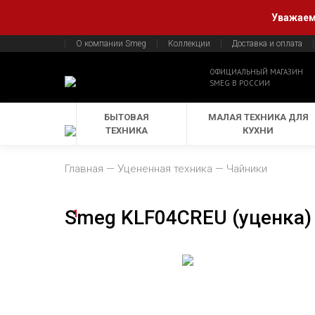
Уважаемы
О компании Smeg
Коллекции
Доставка и оплата
ОФИЦИАЛЬНЫЙ МАГАЗИН
SMEG В РОССИИ
БЫТОВАЯ
МАЛАЯ ТЕХНИКА ДЛЯ
ТЕХНИКА
КУХНИ
Главная
Уцененная техника
Чайники
Smeg KLF04CREU (уценка)
1