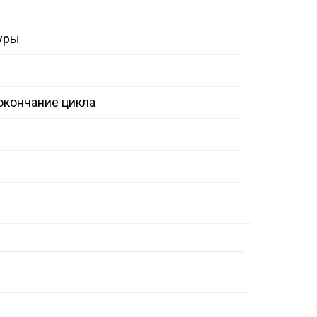
уры
окончание цикла