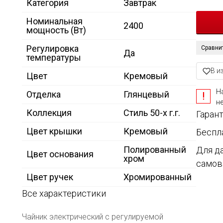
Категория
Завтрак
Номинальная
2400
мощность (Вт)
Регулировка
Сравни
Да
температуры
В и
Цвет
Кремовый
Н
Отделка
Глянцевый
н
Коллекция
Стиль 50-х г.г.
Гарант
Цвет крышки
Кремовый
Беспл
Полированный
Для д
Цвет основания
хром
самов
Цвет ручек
Хромированный
Все характеристики
Чайник электрический с регулируемой