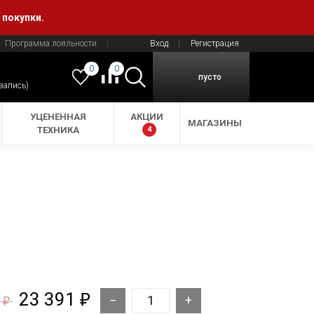
 покупки.
Программа лояльности
Вход
Регистрация
0
0
пусто
 запись)
УЦЕНЕННАЯ
АКЦИИ
МАГАЗИНЫ
ТЕХНИКА
4
23 391
₽
0
₽