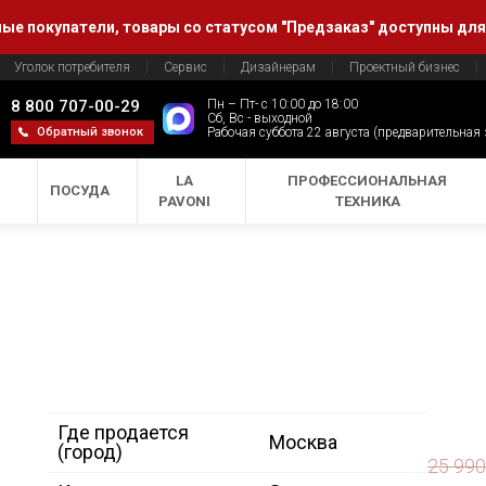
е покупатели, товары со статусом "Предзаказ" доступны для
Уголок потребителя
Сервис
Дизайнерам
Проектный бизнес
8 800 707-00-29
Пн – Пт- с 10:00 до 18:00
Сб, Вс - выходной
Обратный звонок
Рабочая суббота 22 августа (предварительная
LA
ПРОФЕССИОНАЛЬНАЯ
ПОСУДА
PAVONI
ТЕХНИКА
Где продается
Москва
(город)
25 99