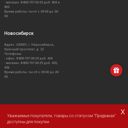
- магазин: 8-800-707-00-29 доб. 804 и
805
Время работы: пн-пт с 09-00 до 20-
00
Новосибирск
Адрес: 630007, г. Новосибирск,
Красный проспект, д. 22
Телефоны:
- офис: 8-800-707-00-29 доб. 404
- магазин: 8-800-707-00-29 доб. 405,
406
Время работы: пн-сб с 09-00 до 20-
00
x
О компании Smeg
Доставка и оплата
Уголок потребителя
Уважаемые покупатели, товары со статусом "Предзаказ"
Сервис
доступны для покупки.
© 2013 - 2026 SMEG S.p.A., Официальный магазин SMEG