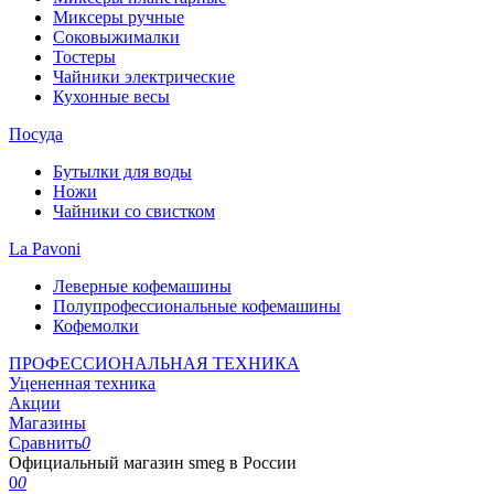
Миксеры ручные
Соковыжималки
Тостеры
Чайники электрические
Кухонные весы
Посуда
Бутылки для воды
Ножи
Чайники со свистком
La Pavoni
Леверные кофемашины
Полупрофессиональные кофемашины
Кофемолки
ПРОФЕССИОНАЛЬНАЯ ТЕХНИКА
Уцененная техника
Акции
Магазины
Сравнить
0
Официальный магазин smeg в России
0
0