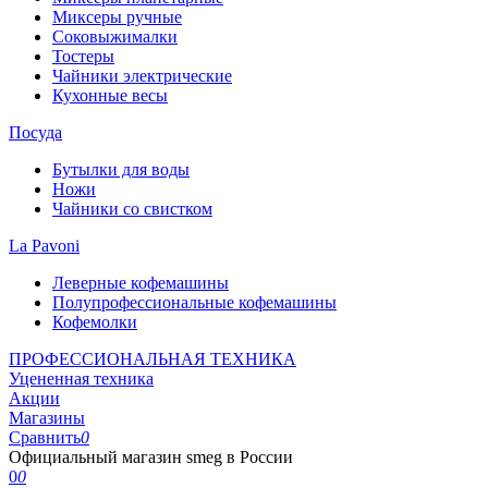
Миксеры ручные
Соковыжималки
Тостеры
Чайники электрические
Кухонные весы
Посуда
Бутылки для воды
Ножи
Чайники со свистком
La Pavoni
Леверные кофемашины
Полупрофессиональные кофемашины
Кофемолки
ПРОФЕССИОНАЛЬНАЯ ТЕХНИКА
Уцененная техника
Акции
Магазины
Сравнить
0
Официальный магазин smeg в России
0
0