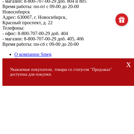
- магазин: 8-800-707-00-29 доб. 804 и 805
Время работы: пн-пт с 09-00 до 20-00
Новосибирск
Адрес: 630007, г. Новосибирск,
Красный проспект, д. 22
Телефоны:
- офис: 8-800-707-00-29 доб. 404
- магазин: 8-800-707-00-29 доб. 405, 406
Время работы: пн-сб с 09-00 до 20-00
О компании Smeg
Доставка и оплата
x
Уголок потребителя
Уважаемые покупатели, товары со статусом "Предзаказ"
Сервис
доступны для покупки.
© 2013 - 2026 SMEG S.p.A., Официальный магазин SMEG