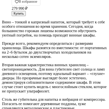
В избранное
279 990
₽
Вино – тонкий и капризный напиток, который требует к себе
особого отношения во время хранения. Сегодня, когда
большинство горожан лишены возможности обустроить
уютный погребок, на помощь приходят винные шкафы.
Прежде всего, рекомендуем определиться с размерами
хранилища. Шкафы разнятся по вместимости: от портативных
на 2–6 бутылок до двухстворчатых холодильников на
несколько сотен экземпляров.
Вторая важная характеристика винных хранилищ –
светопроницаемость. Для вина губителен свет солнца и ламп
дневного освещения, поэтому идеальный вариант – «глухие»
дверцы. Но прозрачные выглядят более эстетично,
демонстрируя соблазнительное содержимое шкафа. В этом
случае стоит купить модель с многослойным стеклом, которое
не пропускает ультрафиолет.
Столь же губительна для напитка и вибрация от компрессора.
Погасить ее помогают деревянные поддоны, хуже
справляются металлические и пластиковые.